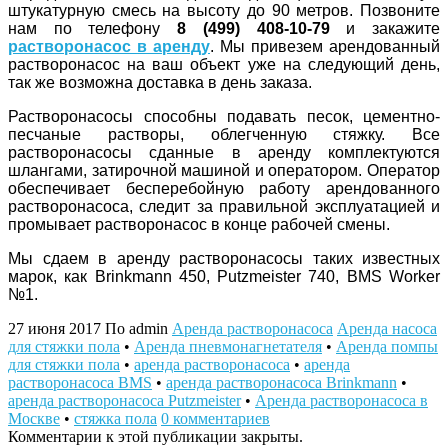
штукатурную смесь на высоту до 90 метров. Позвоните
нам по телефону
8 (499) 408-10-79
и закажите
растворонасос в аренду
. Мы привезем арендованный
растворонасос на ваш объект уже на следующий день,
так же возможна доставка в день заказа.
Растворонасосы способны подавать песок, цементно-
песчаные растворы, облегченную стяжку. Все
растворонасосы сданные в аренду комплектуются
шлангами, затирочной машиной и оператором. Оператор
обеспечивает бесперебойную работу арендованного
растворонасоса, следит за правильной эксплуатацией и
промывает растворонасос в конце рабочей смены.
Мы сдаем в аренду растворонасосы таких известных
марок, как Brinkmann 450, Putzmeister 740, BMS Worker
№1.
27 июня 2017
По admin
Аренда растворонасоса
Аренда насоса
для стяжки пола
•
Аренда пневмонагнетателя
•
Аренда помпы
для стяжки пола
•
аренда растворонасоса
•
аренда
растворонасоса BMS
•
аренда растворонасоса Brinkmann
•
аренда растворонасоса Putzmeister
•
Аренда растворонасоса в
Москве
•
стяжка пола
0 комментариев
Комментарии к этой публикации закрыты.