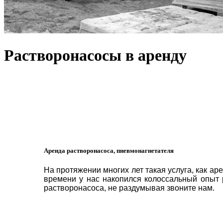
Растворонасосы в аренду
9000
Надёжный растворонасос в аренду
от
Р/смена. Ко
8 (925) 178-70-70
Аренда растворонасоса, пневмонагнетателя
На протяжении многих лет такая услуга, как 
времени у нас накопился колоссальный опыт
растворонасоса, не раздумывая звоните нам.