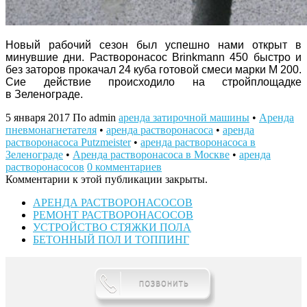
Новый рабочий сезон был успешно нами открыт в
минувшие дни. Растворонасос Brinkmann 450 быстро и
без заторов прокачал 24 куба готовой смеси марки М 200.
Сие действие происходило на стройплощадке
в Зеленограде.
5 января 2017
По admin
аренда затирочной машины
•
Аренда
пневмонагнетателя
•
аренда растворонасоса
•
аренда
растворонасоса Putzmeister
•
аренда растворонасоса в
Зеленограде
•
Аренда растворонасоса в Москве
•
аренда
растворонасосов
0 комментариев
Комментарии к этой публикации закрыты.
АРЕНДА РАСТВОРОНАСОСОВ
РЕМОНТ РАСТВОРОНАСОСОВ
УСТРОЙСТВО СТЯЖКИ ПОЛА
БЕТОННЫЙ ПОЛ И ТОППИНГ