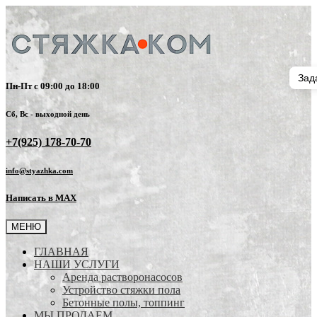
Зад
Пн-Пт с 09:00 до 18:00
Сб, Вс - выходной день
+7(925) 178-70-70
info@styazhka.com
Написать в MAX
МЕНЮ
ГЛАВНАЯ
НАШИ УСЛУГИ
Аренда растворонасосов
Устройство стяжки пола
Бетонные полы, топпинг
МЫ ПРОДАЕМ