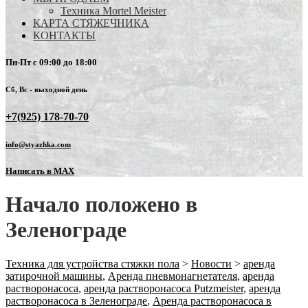
Техника Mortel Meister
КАРТА СТЯЖЕЧНИКА
КОНТАКТЫ
Пн-Пт с 09:00 до 18:00
Сб, Вс - выходной день
+7(925) 178-70-70
info@styazhka.com
Написать в MAX
Начало положено в
Зеленограде
Техника для устройства стяжки пола
>
Новости
>
аренда
затирочной машины
,
Аренда пневмонагнетателя
,
аренда
растворонасоса
,
аренда растворонасоса Putzmeister
,
аренда
растворонасоса в Зеленограде
,
Аренда растворонасоса в