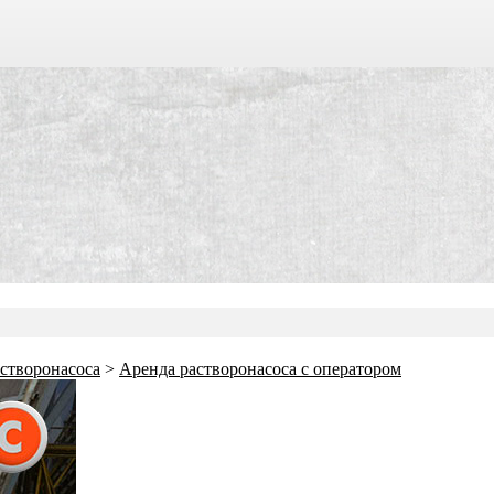
створонасоса
>
Аренда растворонасоса с оператором