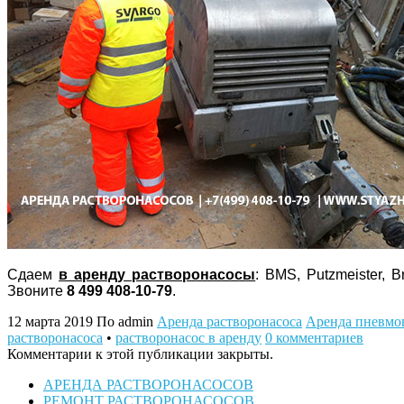
Сдаем
в аренду растворонасосы
: BMS, Putzmeister,
Звоните
8 499 408-10-79
.
12 марта 2019
По admin
Аренда растворонасоса
Аренда пневмо
растворонасоса
•
растворонасос в аренду
0 комментариев
Комментарии к этой публикации закрыты.
АРЕНДА РАСТВОРОНАСОСОВ
РЕМОНТ РАСТВОРОНАСОСОВ