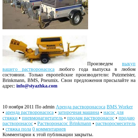
Произведем
выкуп
вашего растворонасоса
любого года выпуска в любом
состоянии. Только европейские производители: Putzmeister,
Brinkmann, BMS, Pneumix. Свои предложения присылайте на
адрес:
info@styazhka.com
10 ноября 2011
По admin
Аренда растворонасоса
BMS Worker
•
аренда растворонасоса
•
затирочная машина
•
насос для
стяжки
•
пневмонагнетатель
•
продам растворонасос
•
продаю
растворонасос
•
Растворонасос Brinkmann
•
растворосмеситель
•
стяжка пола
0 комментариев
Комментарии к этой публикации закрыты.