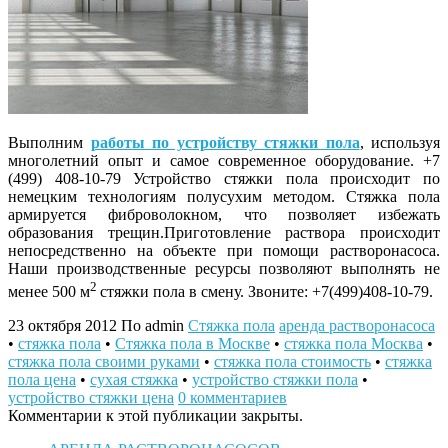
Выполним
работы по устройству стяжки пола
, используя
многолетний опыт и самое современное оборудование. +7
(499) 408-10-79
Устройство стяжки пола происходит по
немецким технологиям полусухим методом. Стяжка пола
армируется фиброволокном, что позволяет избежать
образования трещин.Приготовление раствора происходит
непосредственно на объекте при помощи растворонасоса.
Наши производственные ресурсы позволяют выполнять не
2
менее 500 м
стяжки пола в смену. Звоните: +7(499)408-10-79.
23 октября 2012
По admin
Стяжка пола
аренда растворонасоса
•
стяжка пола
•
Стяжка пола в Москве
•
стяжка пола Москва
•
стяжка пола своими руками
•
стяжка пола стоимость
•
стяжка
пола цена
•
сухая стяжка
•
устройство стяжки пола
•
устройство стяжки цена
0 комментариев
Комментарии к этой публикации закрыты.