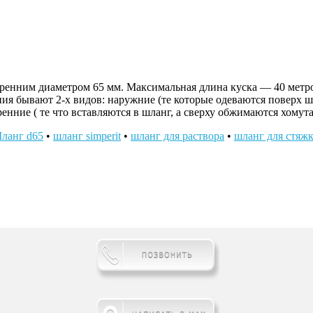
ренним диаметром 65 мм. Максимальная длина куска — 40 метр
ия бывают 2-х видов: наружние (те которые одеваются поверх шл
нние ( те что вставляются в шланг, а сверху обжимаются хомута
ланг d65
•
шланг simperit
•
шланг для раствора
•
шланг для стяж