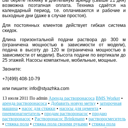
Вы берёте технику в длительную аренду (свыше 21 дня)
возможна поэтапная оплата. Техника сдаётся на
календарный период, т.е. оплачиваются и рабочие и
выходные дни (даже в случае простоя).
Для постоянных клиентов действует гибкая система
скидок.
Длина горизонтальной подачи раствора до 300 м
(ограничена мощностью в зависимости от модели),
подача в высоту до 120 м (ограничена мощностью в
зависимости от модели). Высота подачи по вертикали до
25 этажей. Насосы компактные, мобильные, мощные.
Звоните:
+7(499) 408-10-79
или пишите: info@styazhka.com
13 июля 2011
По admin
Аренда растворонасоса
BMS Worker
•
аренда растворонасоса
•
Добавить новую метку
•
затирочная
машина
•
насос для стяжки
•
насосы для цемента
•
пневмонагнетатель
•
продам растворонасос
•
продаю
растворонасос
•
Растворонасос Brinkmann
•
растворосмеситель
•
стяжка пола
•
стяжка пола своими руками
•
стяжка пола