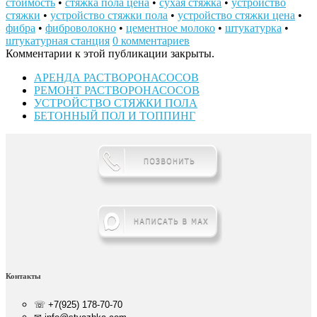
стоимость
•
стяжка пола цена
•
сухая стяжка
•
устройство
стяжки
•
устройство стяжки пола
•
устройство стяжки цена
•
фибра
•
фиброволокно
•
цементное молоко
•
штукатурка
•
штукатурная станция
0 комментариев
Комментарии к этой публикации закрыты.
АРЕНДА РАСТВОРОНАСОСОВ
РЕМОНТ РАСТВОРОНАСОСОВ
УСТРОЙСТВО СТЯЖКИ ПОЛА
БЕТОННЫЙ ПОЛ И ТОППИНГ
Контакты
☏ +7(925) 178-70-70