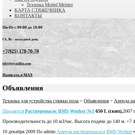
Техника Mortel Meister
КАРТА СТЯЖЕЧНИКА
КОНТАКТЫ
Пн-Пт с 09:00 до 18:00
Сб, Вс - выходной день
+7(925) 178-70-70
info@styazhka.com
Написать в MAX
Объявления
Техника для устройства стяжки пола
>
Объявления
>
Аренда ра
Продается
Растворонасос BMS Worker №1
650 L (скип),
2007 
Производительность до 10 м3/час. Высота подачи до 140 м. +7 
10 декабря 2009
По admin
Аренда растворонасоса
BMS Worker