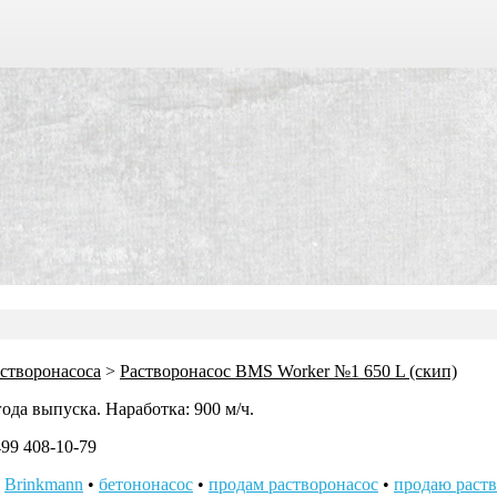
створонасоса
>
Растворонасос BMS Worker №1 650 L (скип)
года выпуска. Наработка: 900 м/ч.
499 408-10-79
•
Brinkmann
•
бетононасос
•
продам растворонасос
•
продаю раств