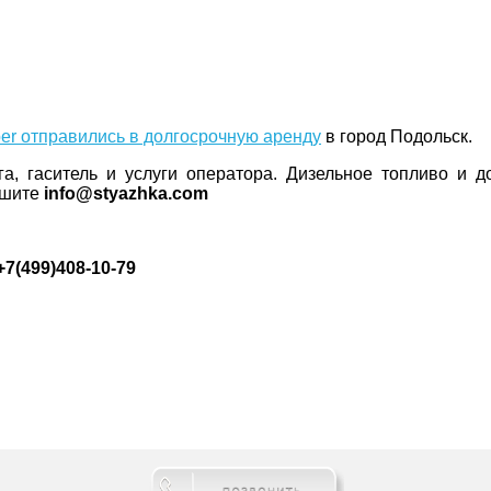
er отправились в долгосрочную аренду
в город Подольск.
, гаситель и услуги оператора. Дизельное топливо и д
ишите
info@styazhka.com
7(499)408-10-79